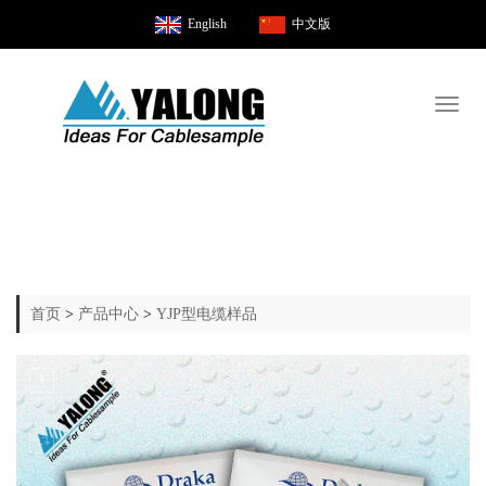
English
中文版
Toggl
naviga
首页
>
产品中心
>
YJP型电缆样品