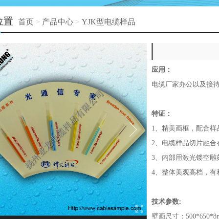
位置
首页
>
产品中心
>
YJK型电缆样品
应用：
电缆厂家办公以及接
特证：
1、精美画框，配合样
2、电缆样品切片融合
3、内部用激光镂空雕
4、整体美观高档，有
技术参数:
壁画尺寸：500*650*8