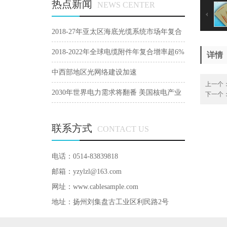
热点新闻
NEWS CENTER
2018-27年亚太区海底光缆系统市场年复合
增9.8%
2018-2022年全球电缆附件年复合增率超6%
详情
中西部地区光网络建设加速
上一个
2030年世界电力需求将翻番 美国核电产业
下一个
正在寻求突破
联系方式
CONTACT US
电话：0514-83839818
邮箱：yzylzl@163.com
网址：
www.cablesample.com
地址：扬州刘集盘古工业区利民路2号