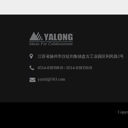
江苏省扬州市仪征刘集镇盘古工业园区利民路2号
0514-83839818 / 0514-83835818
yzylzl@163.com
Cop