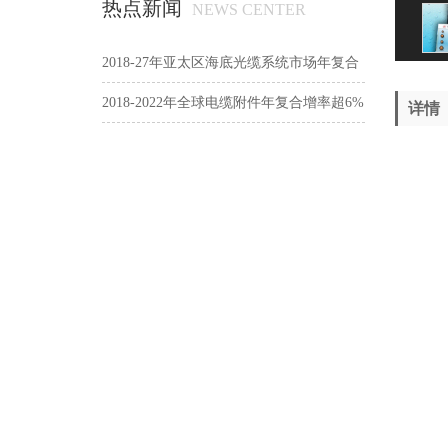
热点新闻
NEWS CENTER
2018-27年亚太区海底光缆系统市场年复合
增9.8%
2018-2022年全球电缆附件年复合增率超6%
详情
中西部地区光网络建设加速
上一个
2030年世界电力需求将翻番 美国核电产业
下一个
正在寻求突破
联系方式
CONTACT US
电话：0514-83839818
邮箱：yzylzl@163.com
网址：
www.cablesample.com
地址：扬州刘集盘古工业区利民路2号