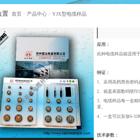
位置
首页
>
产品中心
>
YJX型电缆样品
应用：
此种电缆样品箱适用
特证：
1、采用高档黑色密码
2、箱盖表面数码喷印
3、电缆样品每一盒精
罩。
4、一盒可以安放6-3
技术参数：